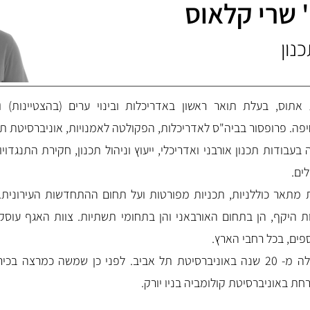
 שרי קלאוס
נון
תוס, בעלת תואר ראשון באדריכלות ובינוי ערים (בהצטיינות) 
יפה. פרופסור בביה"ס לאדריכלות, הפקולטה לאמנויות, אוניברסיטת ת
 למעלה מ-30 שנה בעבודות תכנון אורבני ואדריכלי, ייעוץ וניהול תכנון, חקירת ה
ים.
 מתאר כוללניות, תכניות מפורטות ועל תחום ההתחדשות העירונית.
ת היקף, הן בתחום האורבאני והן בתחומי תשתיות. צוות האגף עוסק
פים, בכל רחבי הארץ.
חברת סגל ההוראה למעלה מ- 20 שנה באוניברסיטת תל אביב. לפני כן שמשה 
ת באוניברסיטת קולומביה בניו יורק.