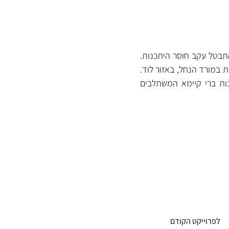
 פרויקט למפעל ניקוז והסדרת פתרונות ניקוז לנחל גזר כחלופה למתקן ויסות שהתבטל עקב חוסר היתכנות. 
הפרויקט מתמקד בקידום הקמת מפעל ניקוז לפשטי הצפה שלאורך נחל גזר במטרה למנוע הצפות במורד הנחל, באזור לוד. 
מלבד הידרולוגים, משלב הפרויקט בתוכו ייעוץ אקולוגי-סביבתי ונופי שמסייעים במציאת פתרונות ברי קיימא המשתלבים 
לפרוייקט הקודם